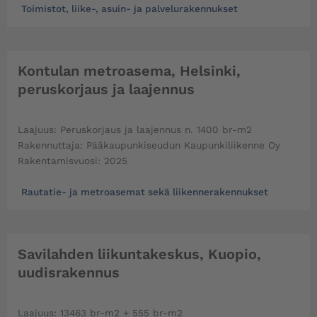
Toimistot, liike-, asuin- ja palvelurakennukset
Kontulan metroasema, Helsinki,
peruskorjaus ja laajennus
Laajuus: Peruskorjaus ja laajennus n. 1400 br-m2
Rakennuttaja: Pääkaupunkiseudun Kaupunkiliikenne Oy
Rakentamisvuosi: 2025
Rautatie- ja metroasemat sekä liikennerakennukset
Savilahden liikuntakeskus, Kuopio,
uudisrakennus
Laajuus: 13463 br-m2 + 555 br-m2