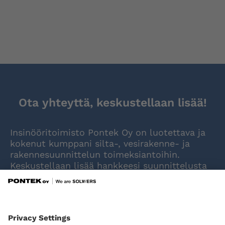
Ota yhteyttä, keskustellaan lisää!
Insinööritoimisto Pontek Oy on luotettava ja
kokenut kumppani silta-, vesirakenne- ja
rakennesuunnittelun toimeksiantoihin.
Keskustellaan lisää hankkeesi suunnittelusta
ja rakentamisen käynnistämisestä.
OTA YHTEYTTÄ!