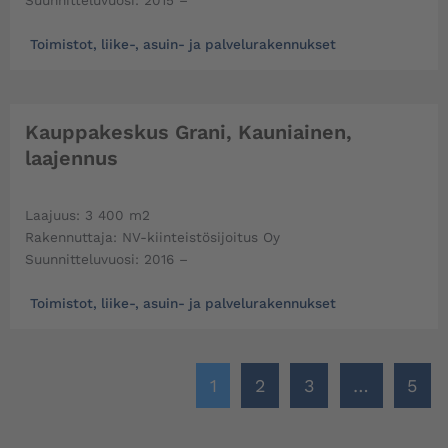
Suunnitteluvuosi: 2015 –
Toimistot, liike-, asuin- ja palvelurakennukset
Kauppakeskus Grani, Kauniainen,
laajennus
Laajuus: 3 400 m2
Rakennuttaja: NV-kiinteistösijoitus Oy
Suunnitteluvuosi: 2016 –
Toimistot, liike-, asuin- ja palvelurakennukset
1
2
3
…
5