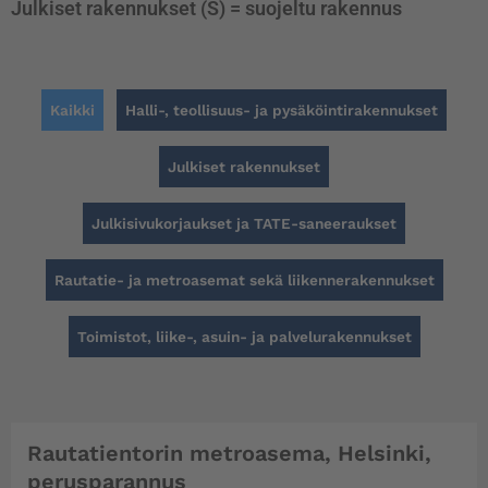
Julkiset rakennukset (S) = suojeltu rakennus
Kaikki
Halli-, teollisuus- ja pysäköintirakennukset
Julkiset rakennukset
Julkisivukorjaukset ja TATE-saneeraukset
Rautatie- ja metroasemat sekä liikennerakennukset
Toimistot, liike-, asuin- ja palvelurakennukset
Rautatientorin metroasema, Helsinki,
perusparannus