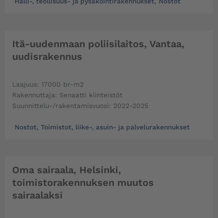
Halli-, teollisuus- ja pysäköintirakennukset
,
Nostot
Itä-uudenmaan poliisilaitos, Vantaa,
uudisrakennus
Laajuus: 17000 br-m2
Rakennuttaja: Senaatti kiinteistöt
Suunnittelu-/rakentamisvuosi: 2022-2025
Nostot
,
Toimistot, liike-, asuin- ja palvelurakennukset
Oma sairaala, Helsinki,
toimistorakennuksen muutos
sairaalaksi