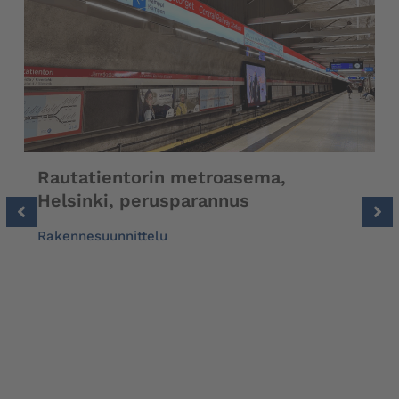
Rautatientorin metroasema,
Helsinki, perusparannus
S
u
Rakennesuunnittelu
R