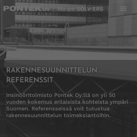
Skip
to
content
RAKENNESUUNNITTELUN
REFERENSSIT
Insinööritoimisto Pontek Oy:llä on yli 50
vuoden kokemus erilaisista kohteista ympäri
Suomen. Referensseissä voit tutustua
rakennesuunnittelun toimeksiantoihin.