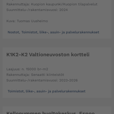
Rakennuttaja: Kuopion kaupunki/Kuopion tilapalvelut
Suunnittelu-/rakentamisvuosi: 2024
Kuva: Tuomas Uusheimo
Nostot
,
Toimistot, liike-, asuin- ja palvelurakennukset
K1K2-K2 Valtioneuvoston kortteli
Laajuus: n. 15000 br-m2
Rakennuttaja: Senaatti kiinteistöt
Suunnittelu-/rakentamisvuosi: 2023-2026
Toimistot, liike-, asuin- ja palvelurakennukset
Kellonummen huoltokeskus, Espoo,