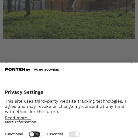
Prev
Painiityn päiväkoti, Espoo, uudisrakennus
Keskuspaloasema, Espoo, peruskorjaus ja laajennus