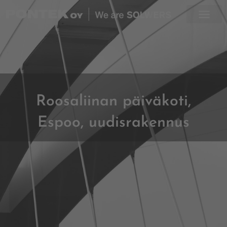
Skip
to
content
Roosaliinan päiväkoti,
Espoo, uudisrakennus