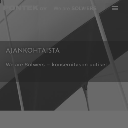
Skip
to
content
AJANKOHTAISTA
We are Solwers – konsernitason uutiset