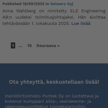
Published
18/09/2025
in
Solwers Oyj
Anna Wahlberg on nimitetty ELE Engineering
AB:n uudeksi toimitusjohtajaksi. Hän aloittaa
tehtävässään 1. lokakuuta 2025.
Lue lisää
1
…
16
Seuraava »
Ota yhteyttä, keskustellaan lisää!
Insinööritoimisto Pontek Oy on luotettava ja
kokenut kumppani silta-, vesirakenne- ja
rakennesuunnittelun toimeksiantoihin.