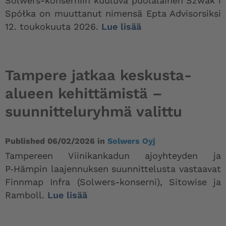
Solwers-konserniin kuuluva puolalainen Szwak i
Spółka on muuttanut nimensä Epta Advisorsiksi
12. toukokuuta 2026.
Lue lisää
Tampere jatkaa keskusta-
alueen kehittämistä –
suunnitteluryhmä valittu
Published
06/02/2026
in
Solwers Oyj
Tampereen Viinikankadun ajoyhteyden ja
P‑Hämpin laajennuksen suunnittelusta vastaavat
Finnmap Infra (Solwers-konserni), Sitowise ja
Ramboll.
Lue lisää