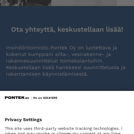
Ota yhteyttä, keskustellaan lisää!
Insinööritoimisto Pontek Oy on luotettava ja
kokenut kumppani silta-, vesirakenne- ja
rakennesuunnittelun toimeksiantoihin.
Keskustellaan lisää hankkeesi suunnittelusta ja
rakentamisen käynnistämisestä.
OTA YHTEYTTÄ!