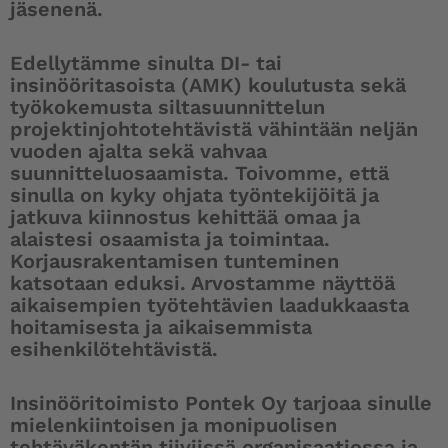
jäsenenä.
Edellytämme sinulta DI- tai
insinööritasoista (AMK) koulutusta sekä
työkokemusta siltasuunnittelun
projektinjohtotehtävistä vähintään neljän
vuoden ajalta sekä vahvaa
suunnitteluosaamista. Toivomme, että
sinulla on kyky ohjata työntekijöitä ja
jatkuva kiinnostus kehittää omaa ja
alaistesi osaamista ja toimintaa.
Korjausrakentamisen tunteminen
katsotaan eduksi. Arvostamme näyttöä
aikaisempien työtehtävien laadukkaasta
hoitamisesta ja aikaisemmista
esihenkilötehtävistä.
Insinööritoimisto Pontek Oy tarjoaa sinulle
mielenkiintoisen ja monipuolisen
tehtäväkentän tiiviissä organisaatiossa ja