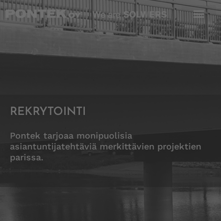
Skip
to
content
REKRYTOINTI
Pontek tarjoaa monipuolisia
asiantuntijatehtäviä merkittävien projektien
parissa.