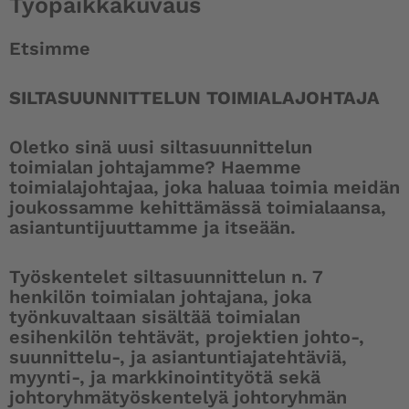
Työpaikkakuvaus
Etsimme
SILTASUUNNITTELUN TOIMIALAJOHTAJA
Oletko sinä uusi siltasuunnittelun
toimialan johtajamme? Haemme
toimialajohtajaa, joka haluaa toimia meidän
joukossamme kehittämässä toimialaansa,
asiantuntijuuttamme ja itseään.
Työskentelet siltasuunnittelun n. 7
henkilön toimialan johtajana, joka
työnkuvaltaan sisältää toimialan
esihenkilön tehtävät, projektien johto-,
suunnittelu-, ja asiantuntiajatehtäviä,
myynti-, ja markkinointityötä sekä
johtoryhmätyöskentelyä johtoryhmän