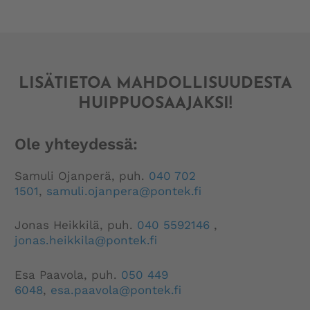
LISÄTIETOA MAHDOLLISUUDESTA
HUIPPUOSAAJAKSI!
Ole yhteydessä:
Samuli Ojanperä, puh.
040 702
1501
,
samuli.ojanpera@pontek.fi
Jonas Heikkilä, puh.
040 5592146
,
jonas.heikkila@
pontek
.fi
Esa Paavola, puh.
050 449
6048
,
esa.paavola@pontek.fi