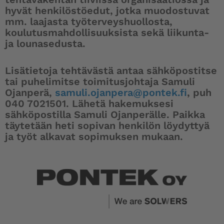
hyvät henkilöstöedut, jotka muodostuvat
mm. laajasta työterveyshuollosta,
koulutusmahdollisuuksista sekä liikunta-
ja lounasedusta.
Lisätietoja tehtävästä antaa sähköpostitse
tai puhelimitse toimitusjohtaja Samuli
Ojanperä,
samuli.ojanpera@pontek.fi
, puh
040 7021501. Lähetä hakemuksesi
sähköpostilla Samuli Ojanperälle. Paikka
täytetään heti sopivan henkilön löydyttyä
ja työt alkavat sopimuksen mukaan.