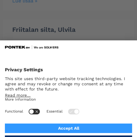
Lue lisää »
Friitalan silta, Ulvila
Lue lisää »
1
2
3