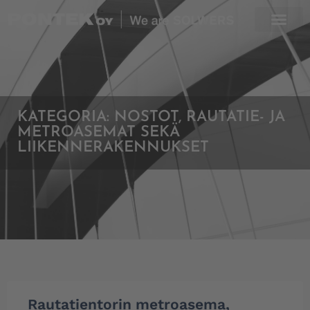
Skip
to
content
KATEGORIA:
NOSTOT
,
RAUTATIE- JA
METROASEMAT SEKÄ
LIIKENNERAKENNUKSET
Page
Page
Page
Rautatientorin metroasema,