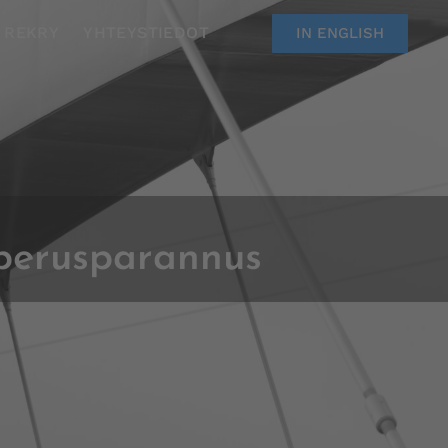
REKRY
YHTEYSTIEDOT
IN ENGLISH
 perusparannus