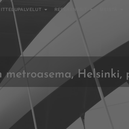
ITTELUPALVELUT
REFERENSSIT
MEISTÄ
n metroasema, Helsinki,