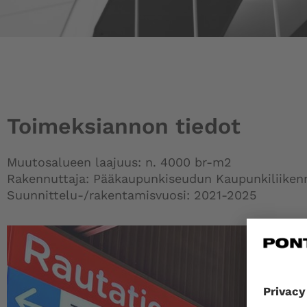
Toimeksiannon tiedot
Muutosalueen laajuus: n. 4000 br-m2
Rakennuttaja: Pääkaupunkiseudun Kaupunkiliiken
Suunnittelu-/rakentamisvuosi: 2021-2025