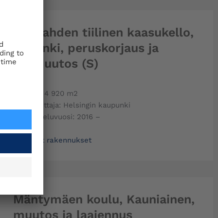
Suvilahden tiilinen kaasukello,
Helsinki, peruskorjaus ja
tilamuutos (S)
Laajuus: 4 920 m2
Rakennuttaja: Helsingin kaupunki
Suunnitteluvuosi: 2016 –
Julkiset rakennukset
Mäntymäen koulu, Kauniainen,
muutos ja laajennus