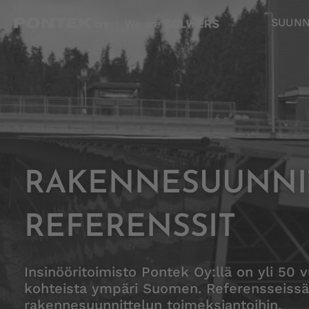
Skip
SUUNN
to
content
RAKENNESUUNNI
REFERENSSIT
Insinööritoimisto Pontek Oy:llä on yli 50
kohteista ympäri Suomen. Referensseissä 
rakennesuunnittelun toimeksiantoihin.