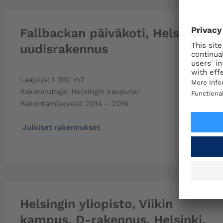
Fallbackan päiväkoti, Helsinki,
uudisrakennus
Laajuus: 1 300 m2
Rakennuttaja: Helsingin kaupunki
Rakentamisvuosi: 2014 – 2016
Julkiset rakennukset
Helsingin yliopisto, Viikin
kampus, D-rakennus, Helsinki,