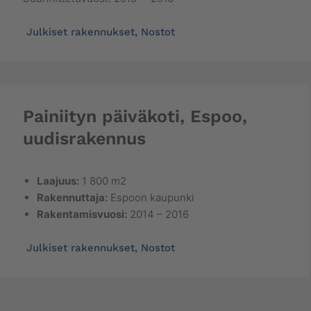
Julkiset rakennukset
,
Nostot
Painiityn päiväkoti, Espoo,
uudisrakennus
Laajuus:
1 800 m2
Rakennuttaja:
Espoon kaupunki
Rakentamisvuosi:
2014 – 2016
Julkiset rakennukset
,
Nostot