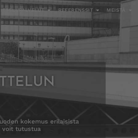
ITTELUPALVELUT
REFERENSSIT
MEISTÄ
TTELUN
 vuoden kokemus erilaisista
voit tutustua