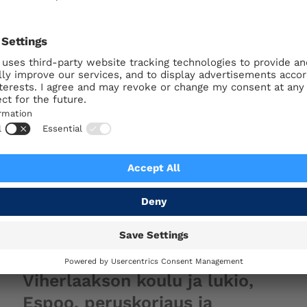
Suvilahden teräksinen
kaasukello, Helsinki,
kunnostus (S)
Laajuus: 2 000 m2
Rakennuttaja: Helsingin kaupunki
Suunnitteluvuosi: 2016 – 2017
Julkiset rakennukset
Viherlaakson koulu ja lukio,
Espoo, peruskorjaus ja