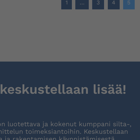
1
…
3
4
5
 keskustellaan lisää!
on luotettava ja kokenut kumppani silta-,
ittelun toimeksiantoihin. Keskustellaan
ta ja rakentamisen käynnistämisestä.