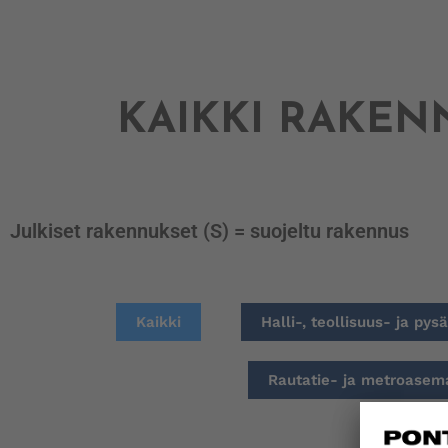
KAIKKI RAKE
Julkiset rakennukset (S) = suojeltu rakennus
Kaikki
Halli-, teollisuus- ja py
Rautatie- ja metroasem