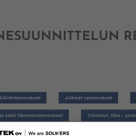
NNESUUNNITTELUN R
säköintirakennukset
Julkiset rakennukset
at sekä liikennerakennukset
Toimistot, liike-, asu