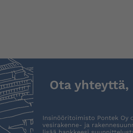
Ota yhteyttä,
Insinööritoimisto Pontek Oy 
vesirakenne- ja rakennesuunn
lisää hankkeesi suunnittelus