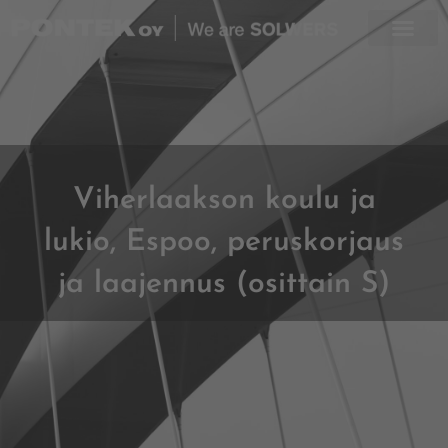
Skip
to
content
Viherlaakson koulu ja
lukio, Espoo, peruskorjaus
ja laajennus (osittain S)