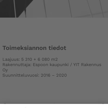
Toimeksiannon tiedot
Laajuus: 5 310 + 6 080 m2
Rakennuttaja: Espoon kaupunki / YIT Rakennus
Oy
Suunnitteluvuosi: 2016 – 2020
Prev
Mäntymäen koulu, Kauniainen, muutos ja laajennus
Helsingin yliopisto, Viikin kampus, D-rakennus, Helsinki, peruskorjaus