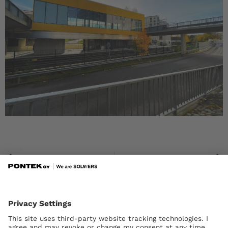
Prev
Savilahden liikuntakeskus, Kuopio, uudisrakennus
Velskolan kartano, Espoo, peruskorjaus