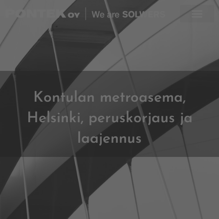
Skip
to
content
Kontulan metroasema,
Helsinki, peruskorjaus ja
laajennus