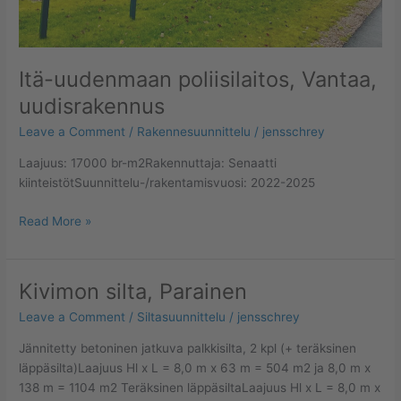
Itä-uudenmaan poliisilaitos, Vantaa,
uudisrakennus
Leave a Comment
/
Rakennesuunnittelu
/
jensschrey
Laajuus: 17000 br-m2Rakennuttaja: Senaatti
kiinteistötSuunnittelu-/rakentamisvuosi: 2022-2025
Read More »
Kivimon silta, Parainen
Kivimon
silta,
Leave a Comment
/
Siltasuunnittelu
/
jensschrey
Parainen
Jännitetty betoninen jatkuva palkkisilta, 2 kpl (+ teräksinen
läppäsilta)Laajuus Hl x L = 8,0 m x 63 m = 504 m2 ja 8,0 m x
138 m = 1104 m2 Teräksinen läppäsiltaLaajuus Hl x L = 8,0 m x