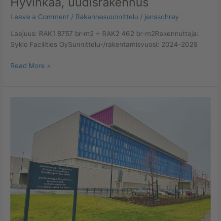
Hyvinkää, uudisrakennus
Leave a Comment
/
Rakennesuunnittelu
/
jensschrey
Laajuus: RAK1 8757 br-m2 + RAK2 462 br-m2Rakennuttaja:
Syklo Facilities OySunnittelu-/rakentamisvuosi: 2024-2026
Read More »
Itä-
uudenmaan
poliisilaitos,
Vantaa,
uudisrakennus