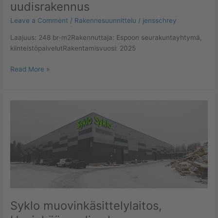
uudisrakennus
Leave a Comment
/
Rakennesuunnittelu
/
jensschrey
Laajuus: 248 br-m2Rakennuttaja: Espoon seurakuntayhtymä,
kiinteistöpalvelutRakentamisvuosi: 2025
Read More »
Syklo
muovinkäsittelylaitos,
Hyvinkää,
uudisrakennus
Syklo muovinkäsittelylaitos,