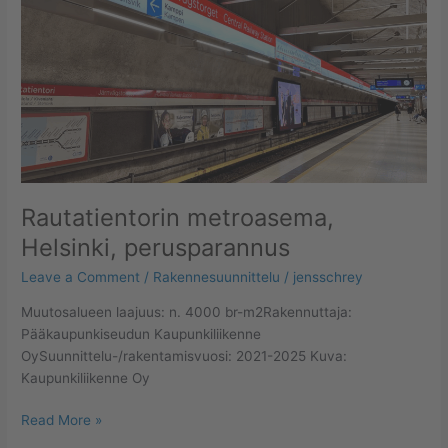
Rautatientorin metroasema,
Helsinki, perusparannus
Leave a Comment
/
Rakennesuunnittelu
/
jensschrey
Muutosalueen laajuus: n. 4000 br-m2Rakennuttaja:
Pääkaupunkiseudun Kaupunkiliikenne
OySuunnittelu-/rakentamisvuosi: 2021-2025 Kuva:
Kaupunkiliikenne Oy
Read More »