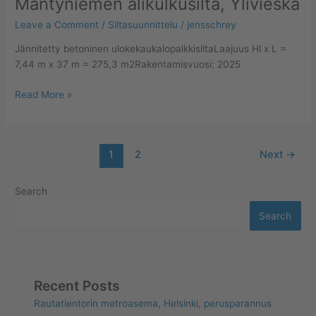
Mäntyniemen alikulkusilta, Ylivieska
Leave a Comment
/
Siltasuunnittelu
/
jensschrey
Jännitetty betoninen ulokekaukalopalkkisiltaLaajuus Hl x L =
7,44 m x 37 m = 275,3 m2Rakentamisvuosi: 2025
Read More »
1
2
Next
→
Search
Search
Recent Posts
Rautatientorin metroasema, Helsinki, perusparannus