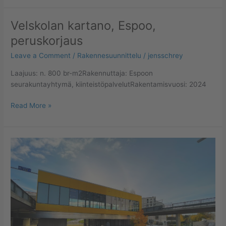
Velskolan kartano, Espoo,
Velskolan
kartano,
peruskorjaus
Espoo,
Leave a Comment
/
Rakennesuunnittelu
/
jensschrey
peruskorjaus
Laajuus: n. 800 br-m2Rakennuttaja: Espoon
seurakuntayhtymä, kiinteistöpalvelutRakentamisvuosi: 2024
Read More »
Kontulan
metroasema,
Helsinki,
peruskorjaus
ja
laajennus