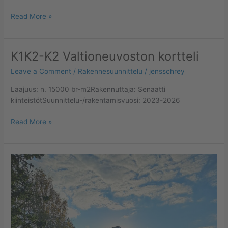
Read More »
K1K2-K2 Valtioneuvoston kortteli
K1K2-
K2
Leave a Comment
/
Rakennesuunnittelu
/
jensschrey
Valtioneuvoston
kortteli
Laajuus: n. 15000 br-m2Rakennuttaja: Senaatti
kiinteistötSuunnittelu-/rakentamisvuosi: 2023-2026
Read More »
Kellonummen
huoltokeskus,
Espoo,
uudisrakennus