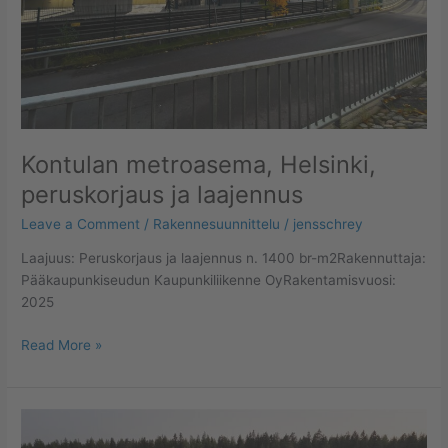
Kontulan metroasema, Helsinki,
peruskorjaus ja laajennus
Leave a Comment
/
Rakennesuunnittelu
/
jensschrey
Laajuus: Peruskorjaus ja laajennus n. 1400 br-m2Rakennuttaja:
Pääkaupunkiseudun Kaupunkiliikenne OyRakentamisvuosi:
2025
Read More »
Savilahden
liikuntakeskus,