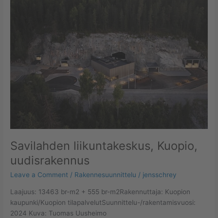
Kuopio,
uudisrakennus
Savilahden liikuntakeskus, Kuopio,
uudisrakennus
Leave a Comment
/
Rakennesuunnittelu
/
jensschrey
Laajuus: 13463 br-m2 + 555 br-m2Rakennuttaja: Kuopion
kaupunki/Kuopion tilapalvelutSuunnittelu-/rakentamisvuosi:
2024 Kuva: Tuomas Uusheimo