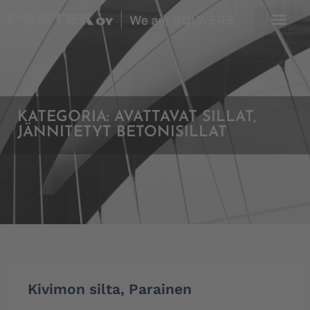
Skip
to
content
KATEGORIA:
AVATTAVAT SILLAT
,
JÄNNITETYT BETONISILLAT
Kivimon silta, Parainen