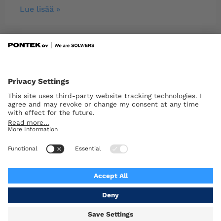
Lue lisää »
Lillholmenin silta, Parainen
Lue lisää »
Insinööritoimisto
Pontek Oy