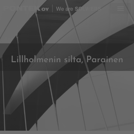
Skip
to
content
Lillholmenin silta, Parainen