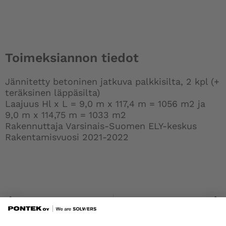
Toimeksiannon tiedot
Jännitetty betoninen jatkuva palkkisilta, 2 kpl (+
teräksinen läppäsilta)
Laajuus Hl x L = 9,0 m x 117,4 m = 1056 m2 ja
9,0 m x 114,75 m = 1033 m2
Rakennuttaja Varsinais-Suomen ELY-keskus
Rakentamisvuosi 2021-2022
Prev
Joksholman silta, Pedersören kunta
Rantatampellan silta, Tampere