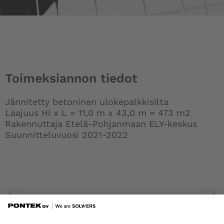
Toimeksiannon tiedot
Jännitetty betoninen ulokepalkkisilta
Laajuus Hl x L = 11,0 m x 43,0 m = 473 m2
Rakennuttaja Etelä-Pohjanmaan ELY-keskus
Suunnitteluvuosi 2021-2022
Prev
Kokemäenjoen pikkuhaaran silta, Ulvila
Lillholmenin silta, Parainen