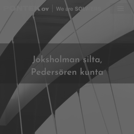
Skip
to
content
Joksholman silta,
Pedersören kunta