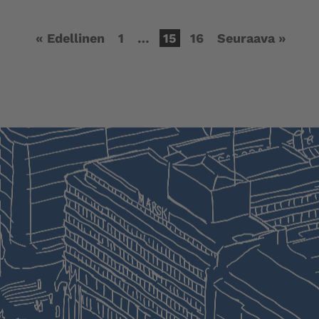
« Edellinen
1
…
15
16
Seuraava »