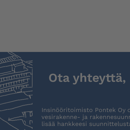
Ota yhteyttä,
Insinööritoimisto Pontek Oy 
vesirakenne- ja rakennesuunn
lisää hankkeesi suunnittelus