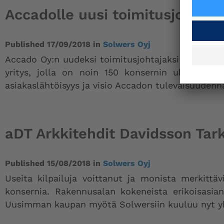
Accadolle uusi toimitusjohtaja
Published
17/09/2018
in
Solwers Oyj
Accado Oy:n uudeksi toimitusjohtajaksi on 10.10.
yritys, jolla on noin 150 konsernin ulkopuolis
asiakaslähtöisyys ja visio Accadon tulevaisuuden
aDT Arkkitehdit Davidsson Tark
Published
15/08/2018
in
Solwers Oyj
Useita kilpailuja voittanut ja monista merkittä
konsernia. Rakennusalan kokeneista erikoisasian
Uusimman kaupan myötä Solwersiin kuuluu nyt yhd