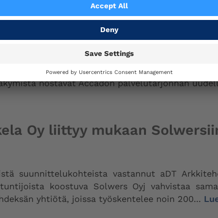
 - Sami Wendell aloittaa 10.10.2
2018 alkaen nimitetty tradenomi Sami Wendell. Acc
ta asiakasta Solwers-konsernin taloushallintopal
näkymistä nostavat Accadon palvelutarjonnan uudell
ela Oy liittyy mukaan Solwersii
vistä suunnittelukohteista vastannut aDT Arkkiteh
tuntijoista koostuva Solwers Oyj vahvistaa samal
eksän yhtiötä, joissa työskentelee noin 200...
Lue