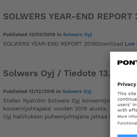
SOLWERS YEAR-END REPORT 
Published
13/02/2019
in
Solwers Oyj
SOLWERS YEAR-END REPORT 2018Download
Lue 
Solwers Oyj / Tiedote 13.12.201
Published
12/12/2018
in
Solwers Oyj
Stefan Nyström Solwers Oyj konsernijohtajaksi Di
konsernijohtajaksi vuoden 2019 alusta. Hän jatk
Oyj hallituksen puheenjohtajana jatkaa Leif Sebba