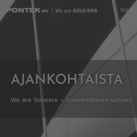
Skip
SUUNN
to
content
AJANKOHTAISTA
We are Solwers – konsernitason uutiset