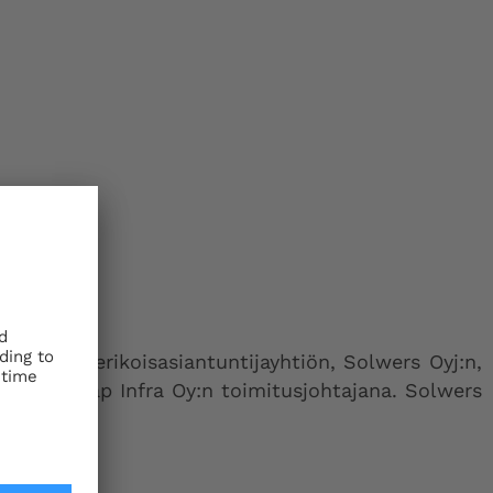
nusalan erikoisasiantuntijayhtiön, Solwers Oyj:n,
an Finnmap Infra Oy:n toimitusjohtajana. Solwers