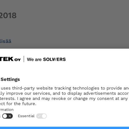
2018
lisää
8
plomi-insinööri Stefan Nyström on nimitetty raken
aa myös nykyisessä tehtävässään, Solwersiin kuuluv
s. – Solwers edustaa uutta konseptia...
Lue lisää