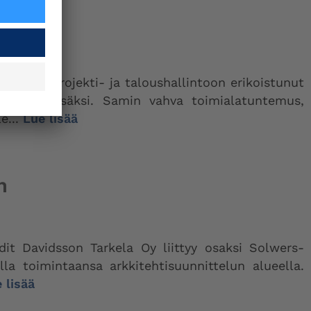
018
ado on projekti- ja taloushallintoon erikoistunut
veluiden lisäksi. Samin vahva toimialatuntemus,
e...
Lue lisää
n
dit Davidsson Tarkela Oy liittyy osaksi Solwers-
la toimintaansa arkkitehtisuunnittelun alueella.
 lisää