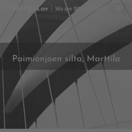
Skip
to
content
Paimionjoen silta, Marttila