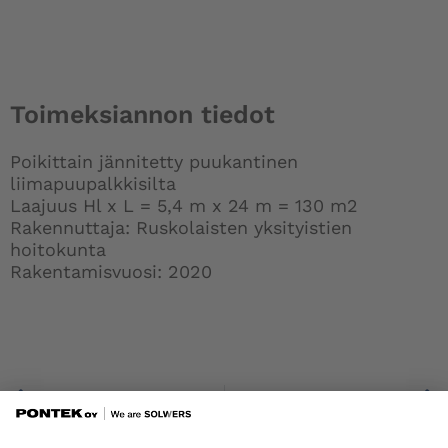
Toimeksiannon tiedot
Poikittain jännitetty puukantinen
liimapuupalkkisilta
Laajuus Hl x L = 5,4 m x 24 m = 130 m2
Rakennuttaja: Ruskolaisten yksityistien
hoitokunta
Rakentamisvuosi: 2020
Prev
Matinniementien yksityistien silta, Jyväskylä
Hemnellinpolun kevyen liikenteen silta, Kirkkonummi