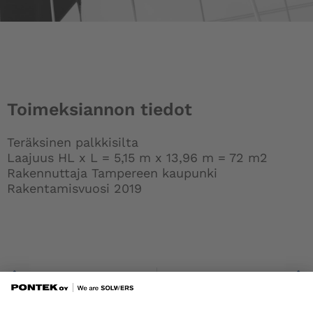
Toimeksiannon tiedot
Teräksinen palkkisilta
Laajuus HL x L = 5,15 m x 13,96 m = 72 m2
Rakennuttaja Tampereen kaupunki
Rakentamisvuosi 2019
Prev
Pakkalan kevyen liikenteen silta, Tampere
Kauhan silta, Salo