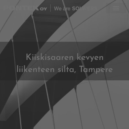
Skip
to
content
Kiiskisaaren kevyen
liikenteen silta, Tampere