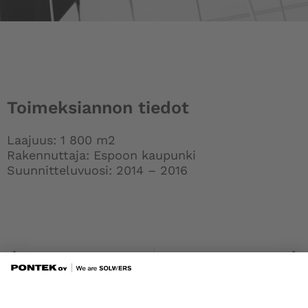
Toimeksiannon tiedot
Laajuus: 1 800 m2
Rakennuttaja: Espoon kaupunki
Suunnitteluvuosi: 2014 – 2016
Prev
Helsingin vankila, perusparannus (S)
Painiityn päiväkoti, Espoo, uudisrakennus