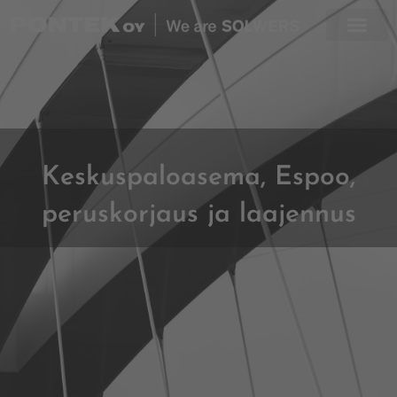
Skip
to
content
Keskuspaloasema, Espoo,
peruskorjaus ja laajennus